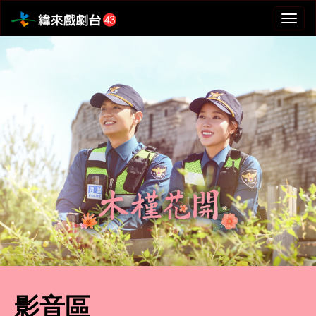
選
單
切
換
影音區