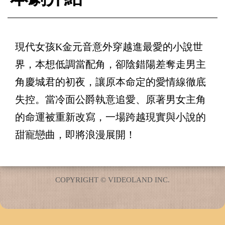
現代女孩K金元音意外穿越進最愛的小說世
界，本想低調當配角，卻陰錯陽差奪走男主
角慶城君的初夜，讓原本命定的愛情線徹底
失控。當冷面公爵執意追愛、原著男女主角
的命運被重新改寫，一場跨越現實與小說的
甜寵戀曲，即將浪漫展開！
COPYRIGHT © VIDEOLAND INC.