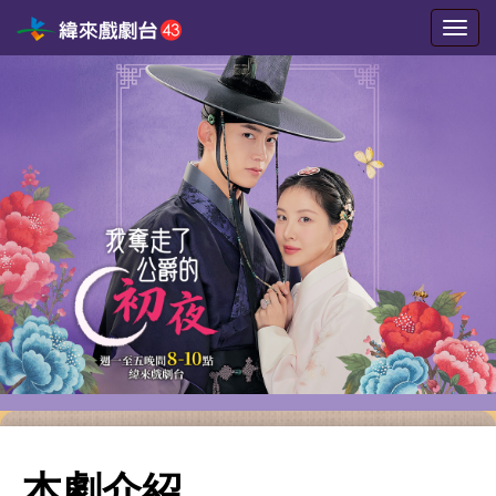
選
單
切
換
本劇介紹