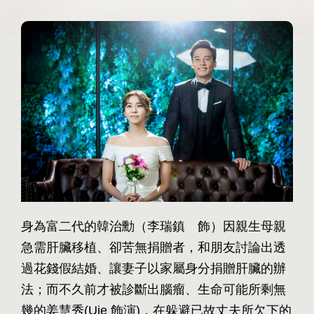
身為富二代的韓治勳（李瑞鎮 飾）因親生母親
急需肝臟移植、卻苦無捐贈者，和朋友討論出透
過花錢假結婚、讓妻子以家屬身分捐贈肝臟的辦
法；而不久前才被診斷出腦瘤、生命可能所剩無
幾的姜慧秀(Uie 飾演)，在躲避已故丈夫所欠下的