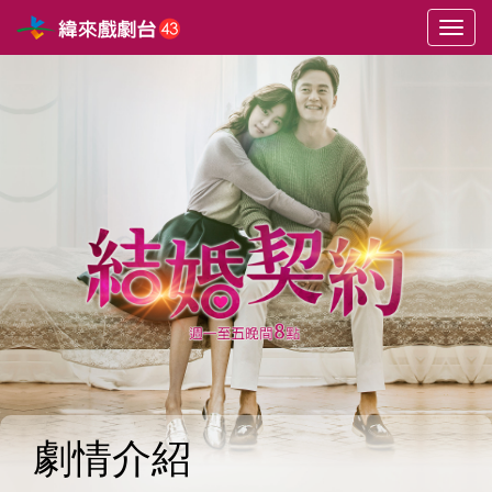
選
單
切
換
劇情介紹