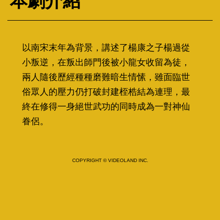
本劇介紹
以南宋末年為背景，講述了楊康之子楊過從
小叛逆，在叛出師門後被小龍女收留為徒，
兩人隨後歷經種種磨難暗生情愫，雖面臨世
俗眾人的壓力仍打破封建桎梏結為連理，最
終在修得一身絕世武功的同時成為一對神仙
眷侶。
COPYRIGHT © VIDEOLAND INC.