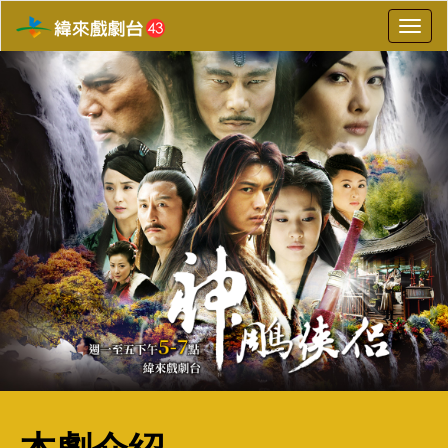
選
單
切
換