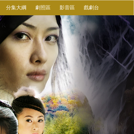
分集大綱
劇照區
影音區
戲劇台