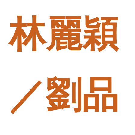
林麗穎
／劉品