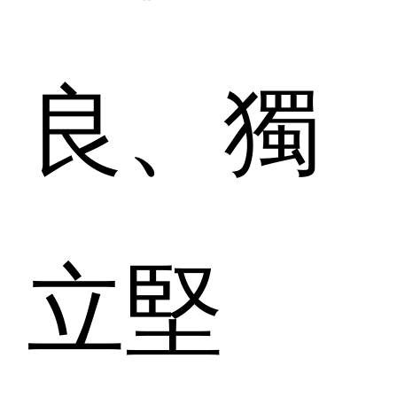
良、獨
立堅