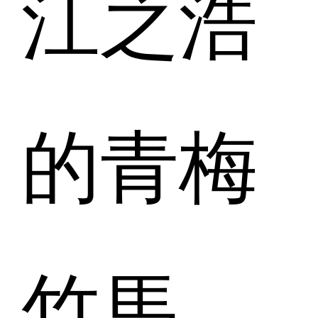
江之浩
的青梅
竹馬。