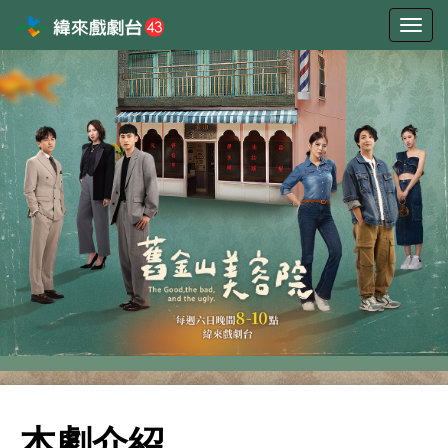
選
單
切
換
本劇介紹